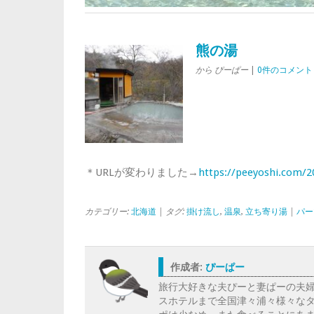
熊の湯
から ぴーぱー
|
0件のコメント
＊URLが変わりました→
https://peeyoshi.com/
カテゴリー:
北海道
| タグ:
掛け流し
,
温泉
,
立ち寄り湯
|
パー
作成者:
ぴーぱー
旅行大好きな夫ぴーと妻ぱーの夫
スホテルまで全国津々浦々様々な