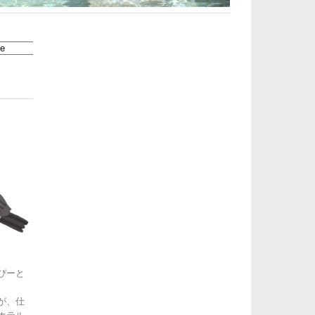
ぴーと
が、仕