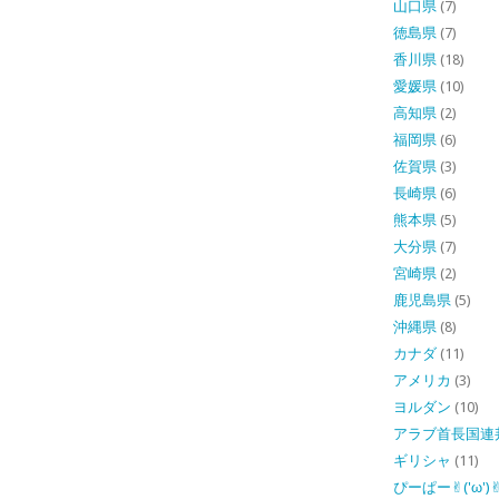
山口県
(7)
徳島県
(7)
香川県
(18)
愛媛県
(10)
高知県
(2)
福岡県
(6)
佐賀県
(3)
長崎県
(6)
熊本県
(5)
大分県
(7)
宮崎県
(2)
鹿児島県
(5)
沖縄県
(8)
カナダ
(11)
アメリカ
(3)
ヨルダン
(10)
アラブ首長国連
ギリシャ
(11)
ぴーぱー✌︎('ω')