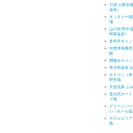
川湯 公衆浴
温泉）
オンネトー国
場
山の宿 野中
阿寒温泉）
多和平キャン
中標津保養所
館
開陽台キャン
準天然温泉 
キトウシ（来
野営場
天然温泉 ふ
達古武オート
プ場
グリーンパー
い（モール温
ホテルエリア
路