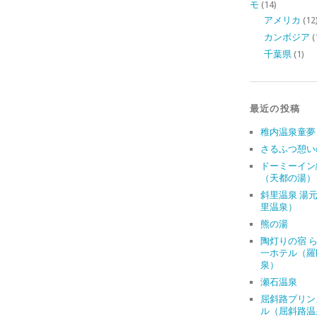
モ
(14)
アメリカ
(12
カンボジア
(
千葉県
(1)
最近の投稿
稚内温泉童夢
さるふつ憩い
ドーミーイン
（天都の湯）
斜里温泉 湯
里温泉）
熊の湯
陶灯りの宿 
一ホテル（羅
泉）
瀬石温泉
屈斜路プリン
ル（屈斜路温