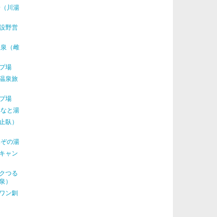
場（川湯
設野営
温泉（雌
プ場
温泉旅
プ場
みなと湯
止臥）
みぞの湯
キャン
クつる
泉）
ワン釧