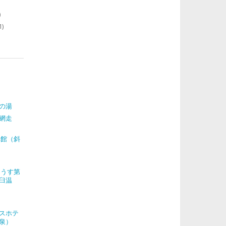
)
1)
の湯
網走
元館（斜
らうす第
臼温
スホテ
泉）