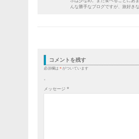
ポは少なめ。また食べることにあ
んな勝手なブログですが、旅好き
コメントを残す
必須欄は
*
がついています
。
メッセージ
*