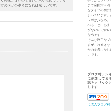
まり興味がないので食レポも少なめです。そ
事ではビジネス
な方の何かの参考になれば嬉しいです。
まで全国津々浦
なタイプの宿に
歩いています。
レポは少なめ。
べることにあま
がないので食レ
なめです。
そんな勝手なブ
すが、旅好きな
かの参考になれ
いです。
ブログ村ラン
に参加してま
記をクリック
します↓
にほんブログ村