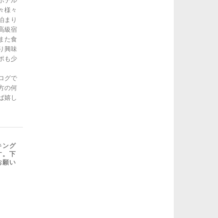
ホテル
々様々
泊まり
高級宿
また食
り興味
ポも少
ログで
方の何
ば嬉し
キング
す。下
お願い