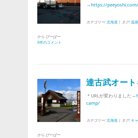
→
https://peeyoshi.com
カテゴリー:
北海道
| タグ:
温
から ぴーぱー
0件のコメント
達古武オート
＊URLが変わりました→
camp/
カテゴリー:
北海道
| タグ:
キ
から ぴーぱー