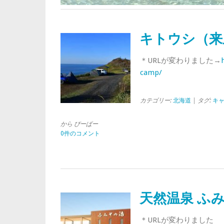
キトウシ（来
＊URLが変わりました→
camp/
カテゴリー:
北海道
| タグ:
キ
から ぴーぱー
0件のコメント
天然温泉 ふ
＊URLが変わりました