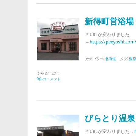
新得町営浴場
＊URLが変わりました
→
https://peeyoshi.com
カテゴリー:
北海道
| タグ:
温
から ぴーぱー
0件のコメント
びらとり温泉
＊URLが変わりました→