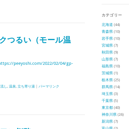
カテゴリー
北海道
(44)
青森県
(10)
クつるい（モール温
岩手県
(10)
宮城県
(7)
秋田県
(9)
山形県
(7)
https://peeyoshi.com/2022/02/04/gp-
福島県
(10)
茨城県
(1)
栃木県
(25)
け流し
,
温泉
,
立ち寄り湯
|
パーマリンク
群馬県
(14)
埼玉県
(3)
千葉県
(5)
東京都
(40)
神奈川県
(26)
新潟県
(7)
富山県
(2)