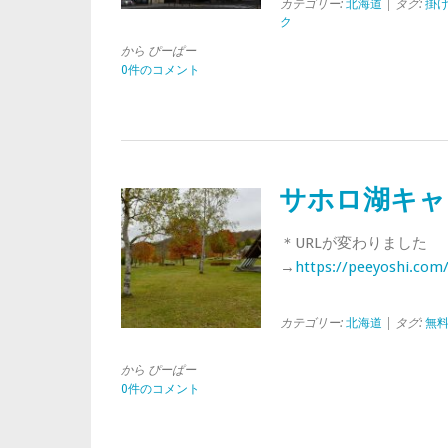
カテゴリー:
北海道
| タグ:
掛
ク
から ぴーぱー
0件のコメント
サホロ湖キャ
＊URLが変わりました
→
https://peeyoshi.com
カテゴリー:
北海道
| タグ:
無
から ぴーぱー
0件のコメント