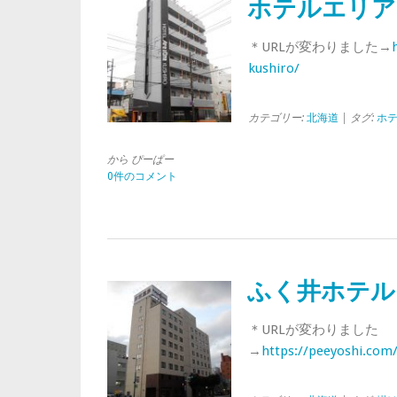
ホテルエリア
＊URLが変わりました→
kushiro/
カテゴリー:
北海道
| タグ:
ホ
から ぴーぱー
0件のコメント
ふく井ホテル
＊URLが変わりました
→
https://peeyoshi.com/