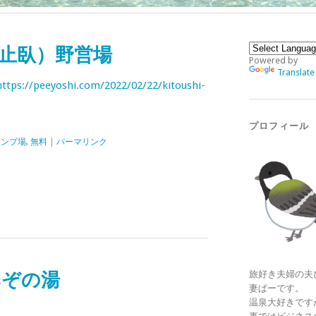
止臥）野営場
Powered by
Translate
https://peeyoshi.com/2022/02/22/kitoushi-
プロフィール
ャンプ場
,
無料
|
パーマリンク
みぞの湯
旅好き夫婦の夫
妻ぱーです。
温泉大好きです