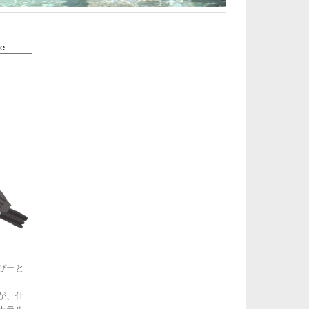
ぴーと
が、仕