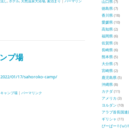
け流し
,
ホテル
,
天然温泉大浴場
,
素泊まり
|
パーマリン
山口県
(7)
徳島県
(7)
香川県
(18)
愛媛県
(10)
高知県
(2)
福岡県
(6)
佐賀県
(3)
長崎県
(6)
ンプ場
熊本県
(5)
大分県
(7)
宮崎県
(2)
/2022/01/17/sahoroko-camp/
鹿児島県
(5)
沖縄県
(8)
カナダ
(11)
料キャンプ場
|
パーマリンク
アメリカ
(3)
ヨルダン
(10)
アラブ首長国連
ギリシャ
(11)
ぴーぱー✌︎('ω')