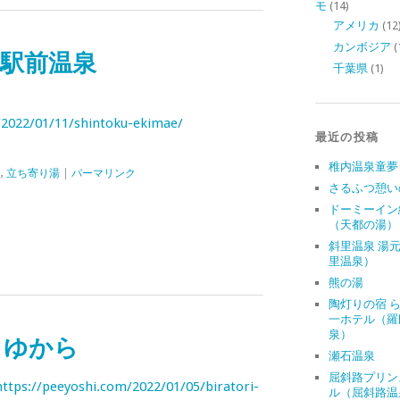
モ
(14)
アメリカ
(12
カンボジア
(
 駅前温泉
千葉県
(1)
/2022/01/11/shintoku-ekimae/
最近の投稿
稚内温泉童夢
泉
,
立ち寄り湯
|
パーマリンク
さるふつ憩い
ドーミーイン
（天都の湯）
斜里温泉 湯
里温泉）
熊の湯
陶灯りの宿 
一ホテル（羅
泉）
 ゆから
瀬石温泉
屈斜路プリン
https://peeyoshi.com/2022/01/05/biratori-
ル（屈斜路温