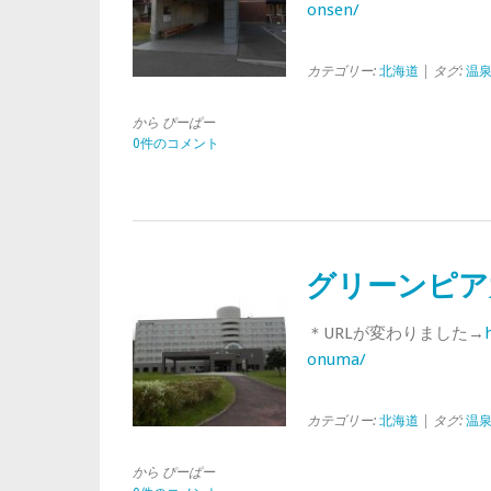
onsen/
カテゴリー:
北海道
| タグ:
温
から ぴーぱー
0件のコメント
グリーンピア
＊URLが変わりました→
onuma/
カテゴリー:
北海道
| タグ:
温
から ぴーぱー