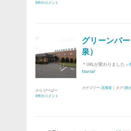
0件のコメント
グリーンパー
泉）
＊URLが変わりました→
tsurui/
カテゴリー:
北海道
| タグ:
掛
から ぴーぱー
0件のコメント