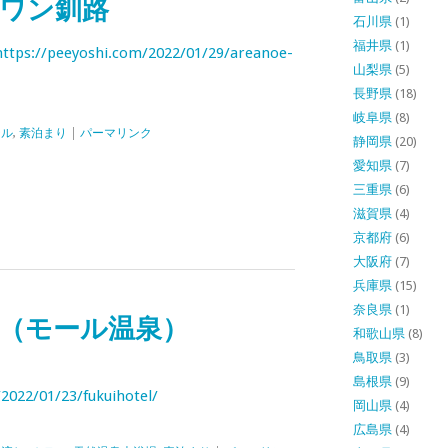
ワン釧路
石川県
(1)
福井県
(1)
https://peeyoshi.com/2022/01/29/areanoe-
山梨県
(5)
長野県
(18)
岐阜県
(8)
テル
,
素泊まり
|
パーマリンク
静岡県
(20)
愛知県
(7)
三重県
(6)
滋賀県
(4)
京都府
(6)
大阪府
(7)
兵庫県
(15)
奈良県
(1)
（モール温泉）
和歌山県
(8)
鳥取県
(3)
島根県
(9)
2022/01/23/fukuihotel/
岡山県
(4)
広島県
(4)