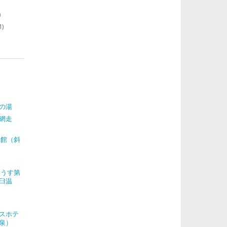
)
1)
の湯
網走
元館（斜
らうす第
臼温
スホテ
泉）