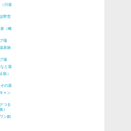
場（川湯
設野営
温泉（雌
プ場
温泉旅
プ場
みなと湯
止臥）
みぞの湯
キャン
クつる
泉）
ワン釧