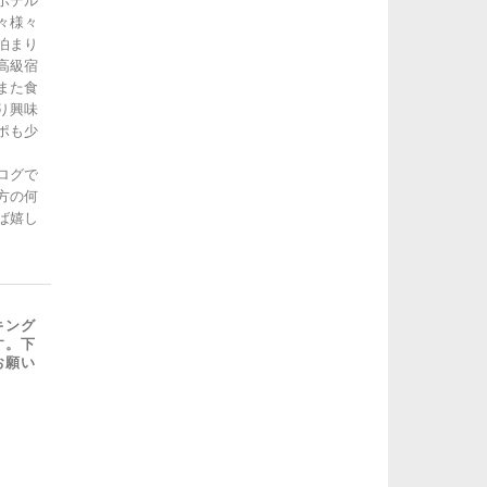
ホテル
々様々
泊まり
高級宿
また食
り興味
ポも少
ログで
方の何
ば嬉し
キング
す。下
お願い