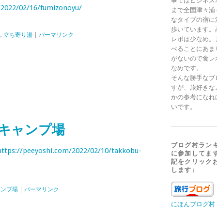
事ではビジネス
/2022/02/16/fumizonoyu/
まで全国津々浦
なタイプの宿に
歩いています。
泉
,
立ち寄り湯
|
パーマリンク
レポは少なめ。
べることにあま
がないので食レ
なめです。
そんな勝手なブ
すが、旅好きな
かの参考になれ
いです。
キャンプ場
ブログ村ラン
https://peeyoshi.com/2022/02/10/takkobu-
に参加してま
記をクリック
します↓
ャンプ場
|
パーマリンク
にほんブログ村