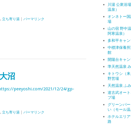
川湯 公衆浴
温泉）
オンネトー国
泉
,
立ち寄り湯
|
パーマリンク
場
山の宿 野中
阿寒温泉）
多和平キャン
中標津保養所
館
開陽台キャン
準天然温泉 
キトウシ（来
大沼
野営場
天然温泉 ふ
https://peeyoshi.com/2021/12/24/gp-
達古武オート
プ場
グリーンパー
い（モール温
泉
,
立ち寄り湯
|
パーマリンク
ホテルエリア
路