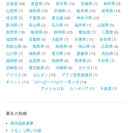
北海道
(44)
青森県
(10)
岩手県
(10)
宮城県
(7)
秋田県
(9)
山形県
(7)
福島県
(10)
茨城県
(1)
栃木県
(25)
群馬県
(14)
埼玉県
(3)
千葉県
(5)
東京都
(40)
神奈川県
(26)
新潟県
(7)
富山県
(2)
石川県
(1)
福井県
(1)
山梨県
(5)
長野県
(18)
岐阜県
(8)
静岡県
(20)
愛知県
(7)
三重県
(6)
滋賀県
(4)
京都府
(6)
大阪府
(7)
兵庫県
(15)
奈良県
(1)
和歌山県
(8)
鳥取県
(3)
島根県
(9)
岡山県
(4)
広島県
(4)
山口県
(7)
徳島県
(7)
香川県
(18)
愛媛県
(10)
高知県
(2)
福岡県
(6)
佐賀県
(3)
長崎県
(6)
熊本県
(5)
大分県
(7)
宮崎県
(2)
鹿児島県
(5)
沖縄県
(8)
カナダ
(11)
アメリカ
(3)
ヨルダン
(10)
アラブ首長国連邦
(1)
ギリシャ
(11)
ぴーぱー✌︎('ω')✌︎一言メモ
(14)
アメリカ
(12)
カンボジア
(1)
千葉県
(1)
最近の投稿
稚内温泉童夢
さるふつ憩いの湯