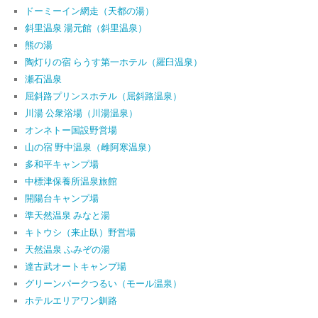
ドーミーイン網走（天都の湯）
斜里温泉 湯元館（斜里温泉）
熊の湯
陶灯りの宿 らうす第一ホテル（羅臼温泉）
瀬石温泉
屈斜路プリンスホテル（屈斜路温泉）
川湯 公衆浴場（川湯温泉）
オンネトー国設野営場
山の宿 野中温泉（雌阿寒温泉）
多和平キャンプ場
中標津保養所温泉旅館
開陽台キャンプ場
準天然温泉 みなと湯
キトウシ（来止臥）野営場
天然温泉 ふみぞの湯
達古武オートキャンプ場
グリーンパークつるい（モール温泉）
ホテルエリアワン釧路