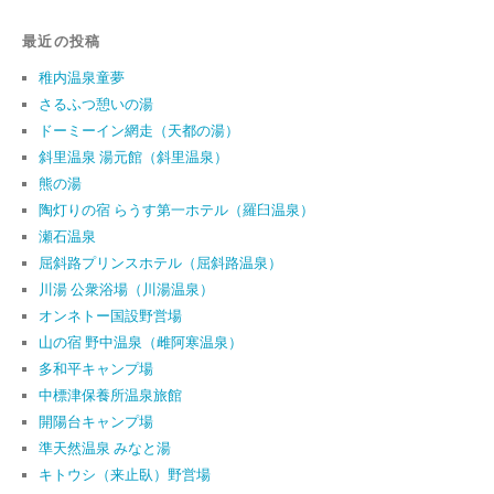
最近の投稿
稚内温泉童夢
さるふつ憩いの湯
ドーミーイン網走（天都の湯）
斜里温泉 湯元館（斜里温泉）
熊の湯
陶灯りの宿 らうす第一ホテル（羅臼温泉）
瀬石温泉
屈斜路プリンスホテル（屈斜路温泉）
川湯 公衆浴場（川湯温泉）
オンネトー国設野営場
山の宿 野中温泉（雌阿寒温泉）
多和平キャンプ場
中標津保養所温泉旅館
開陽台キャンプ場
準天然温泉 みなと湯
キトウシ（来止臥）野営場