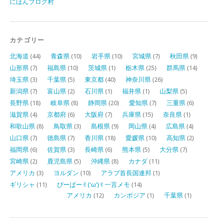
にほんブログ村
カテゴリー
北海道
(44)
青森県
(10)
岩手県
(10)
宮城県
(7)
秋田県
(9)
山形県
(7)
福島県
(10)
茨城県
(1)
栃木県
(25)
群馬県
(14)
埼玉県
(3)
千葉県
(5)
東京都
(40)
神奈川県
(26)
新潟県
(7)
富山県
(2)
石川県
(1)
福井県
(1)
山梨県
(5)
長野県
(18)
岐阜県
(8)
静岡県
(20)
愛知県
(7)
三重県
(6)
滋賀県
(4)
京都府
(6)
大阪府
(7)
兵庫県
(15)
奈良県
(1)
和歌山県
(8)
鳥取県
(3)
島根県
(9)
岡山県
(4)
広島県
(4)
山口県
(7)
徳島県
(7)
香川県
(18)
愛媛県
(10)
高知県
(2)
福岡県
(6)
佐賀県
(3)
長崎県
(6)
熊本県
(5)
大分県
(7)
宮崎県
(2)
鹿児島県
(5)
沖縄県
(8)
カナダ
(11)
アメリカ
(3)
ヨルダン
(10)
アラブ首長国連邦
(1)
ギリシャ
(11)
ぴーぱー✌︎('ω')✌︎一言メモ
(14)
アメリカ
(12)
カンボジア
(1)
千葉県
(1)