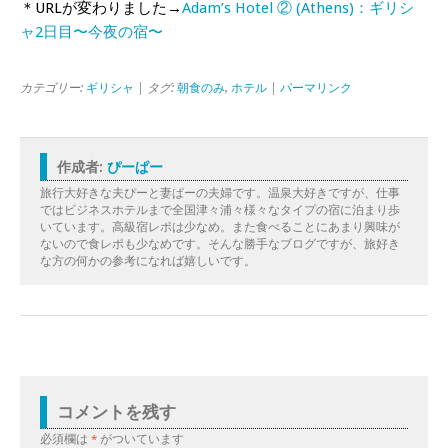
＊URLが変わりました→
Adam’s Hotel ② (Athens)：ギリシ
ャ2日目〜今夜の宿〜
カテゴリー:
ギリシャ
| タグ:
朝食のみ
,
ホテル
|
パーマリンク
作成者:
ぴーぱー
旅行大好きな夫ぴーと妻ぱーの夫婦です。温泉大好きですが、仕事
ではビジネスホテルまで全国津々浦々様々なタイプの宿に泊まり歩
いています。高級宿レポは少なめ。また食べることにあまり興味が
ないので食レポも少なめです。そんな勝手なブログですが、旅好き
な方の何かの参考になれば嬉しいです。
コメントを残す
必須欄は
*
がついています