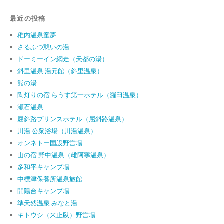
最近の投稿
稚内温泉童夢
さるふつ憩いの湯
ドーミーイン網走（天都の湯）
斜里温泉 湯元館（斜里温泉）
熊の湯
陶灯りの宿 らうす第一ホテル（羅臼温泉）
瀬石温泉
屈斜路プリンスホテル（屈斜路温泉）
川湯 公衆浴場（川湯温泉）
オンネトー国設野営場
山の宿 野中温泉（雌阿寒温泉）
多和平キャンプ場
中標津保養所温泉旅館
開陽台キャンプ場
準天然温泉 みなと湯
キトウシ（来止臥）野営場