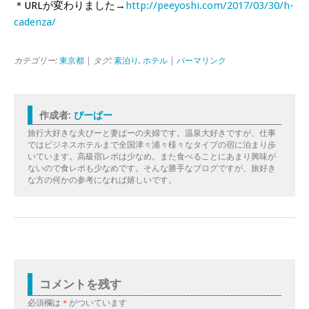
＊URLが変わりました→
http://peeyoshi.com/2017/03/30/h-
cadenza/
カテゴリー:
東京都
| タグ:
素泊り
,
ホテル
|
パーマリンク
作成者:
ぴーぱー
旅行大好きな夫ぴーと妻ぱーの夫婦です。温泉大好きですが、仕事
ではビジネスホテルまで全国津々浦々様々なタイプの宿に泊まり歩
いています。高級宿レポは少なめ。また食べることにあまり興味が
ないので食レポも少なめです。そんな勝手なブログですが、旅好き
な方の何かの参考になれば嬉しいです。
コメントを残す
必須欄は
*
がついています