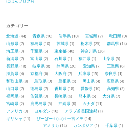
にほんブログ村
カテゴリー
北海道
(44)
青森県
(10)
岩手県
(10)
宮城県
(7)
秋田県
(9)
山形県
(7)
福島県
(10)
茨城県
(1)
栃木県
(25)
群馬県
(14)
埼玉県
(3)
千葉県
(5)
東京都
(40)
神奈川県
(26)
新潟県
(7)
富山県
(2)
石川県
(1)
福井県
(1)
山梨県
(5)
長野県
(18)
岐阜県
(8)
静岡県
(20)
愛知県
(7)
三重県
(6)
滋賀県
(4)
京都府
(6)
大阪府
(7)
兵庫県
(15)
奈良県
(1)
和歌山県
(8)
鳥取県
(3)
島根県
(9)
岡山県
(4)
広島県
(4)
山口県
(7)
徳島県
(7)
香川県
(18)
愛媛県
(10)
高知県
(2)
福岡県
(6)
佐賀県
(3)
長崎県
(6)
熊本県
(5)
大分県
(7)
宮崎県
(2)
鹿児島県
(5)
沖縄県
(8)
カナダ
(11)
アメリカ
(3)
ヨルダン
(10)
アラブ首長国連邦
(1)
ギリシャ
(11)
ぴーぱー✌︎('ω')✌︎一言メモ
(14)
アメリカ
(12)
カンボジア
(1)
千葉県
(1)