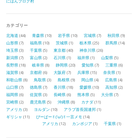
にほんブログ村
カテゴリー
北海道
(44)
青森県
(10)
岩手県
(10)
宮城県
(7)
秋田県
(9)
山形県
(7)
福島県
(10)
茨城県
(1)
栃木県
(25)
群馬県
(14)
埼玉県
(3)
千葉県
(5)
東京都
(40)
神奈川県
(26)
新潟県
(7)
富山県
(2)
石川県
(1)
福井県
(1)
山梨県
(5)
長野県
(18)
岐阜県
(8)
静岡県
(20)
愛知県
(7)
三重県
(6)
滋賀県
(4)
京都府
(6)
大阪府
(7)
兵庫県
(15)
奈良県
(1)
和歌山県
(8)
鳥取県
(3)
島根県
(9)
岡山県
(4)
広島県
(4)
山口県
(7)
徳島県
(7)
香川県
(18)
愛媛県
(10)
高知県
(2)
福岡県
(6)
佐賀県
(3)
長崎県
(6)
熊本県
(5)
大分県
(7)
宮崎県
(2)
鹿児島県
(5)
沖縄県
(8)
カナダ
(11)
アメリカ
(3)
ヨルダン
(10)
アラブ首長国連邦
(1)
ギリシャ
(11)
ぴーぱー✌︎('ω')✌︎一言メモ
(14)
アメリカ
(12)
カンボジア
(1)
千葉県
(1)