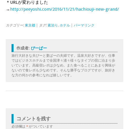
＊URLが変わりました
→
http://peeyoshi.com/2016/11/21/hachiouji-new-grand/
カテゴリー:
東京都
| タグ:
素泊り
,
ホテル
|
パーマリンク
作成者:
ぴーぱー
旅行大好きな夫ぴーと妻ぱーの夫婦です。温泉大好きですが、仕事
ではビジネスホテルまで全国津々浦々様々なタイプの宿に泊まり歩
いています。高級宿レポは少なめ。また食べることにあまり興味が
ないので食レポも少なめです。そんな勝手なブログですが、旅好き
な方の何かの参考になれば嬉しいです。
コメントを残す
必須欄は
*
がついています