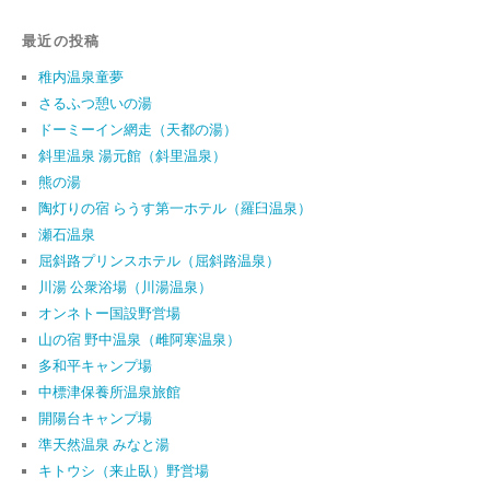
最近の投稿
稚内温泉童夢
さるふつ憩いの湯
ドーミーイン網走（天都の湯）
斜里温泉 湯元館（斜里温泉）
熊の湯
陶灯りの宿 らうす第一ホテル（羅臼温泉）
瀬石温泉
屈斜路プリンスホテル（屈斜路温泉）
川湯 公衆浴場（川湯温泉）
オンネトー国設野営場
山の宿 野中温泉（雌阿寒温泉）
多和平キャンプ場
中標津保養所温泉旅館
開陽台キャンプ場
準天然温泉 みなと湯
キトウシ（来止臥）野営場