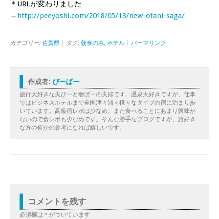
＊URLが変わりました
→
http://peeyoshi.com/2018/05/13/new-otani-saga/
カテゴリー:
佐賀県
| タグ:
朝食のみ
,
ホテル
|
パーマリンク
作成者:
ぴーぱー
旅行大好きな夫ぴーと妻ぱーの夫婦です。温泉大好きですが、仕事
ではビジネスホテルまで全国津々浦々様々なタイプの宿に泊まり歩
いています。高級宿レポは少なめ。また食べることにあまり興味が
ないので食レポも少なめです。そんな勝手なブログですが、旅好き
な方の何かの参考になれば嬉しいです。
コメントを残す
必須欄は
*
がついています