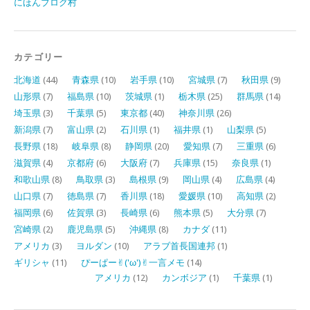
にほんブログ村
カテゴリー
北海道
(44)
青森県
(10)
岩手県
(10)
宮城県
(7)
秋田県
(9)
山形県
(7)
福島県
(10)
茨城県
(1)
栃木県
(25)
群馬県
(14)
埼玉県
(3)
千葉県
(5)
東京都
(40)
神奈川県
(26)
新潟県
(7)
富山県
(2)
石川県
(1)
福井県
(1)
山梨県
(5)
長野県
(18)
岐阜県
(8)
静岡県
(20)
愛知県
(7)
三重県
(6)
滋賀県
(4)
京都府
(6)
大阪府
(7)
兵庫県
(15)
奈良県
(1)
和歌山県
(8)
鳥取県
(3)
島根県
(9)
岡山県
(4)
広島県
(4)
山口県
(7)
徳島県
(7)
香川県
(18)
愛媛県
(10)
高知県
(2)
福岡県
(6)
佐賀県
(3)
長崎県
(6)
熊本県
(5)
大分県
(7)
宮崎県
(2)
鹿児島県
(5)
沖縄県
(8)
カナダ
(11)
アメリカ
(3)
ヨルダン
(10)
アラブ首長国連邦
(1)
ギリシャ
(11)
ぴーぱー✌︎('ω')✌︎一言メモ
(14)
アメリカ
(12)
カンボジア
(1)
千葉県
(1)