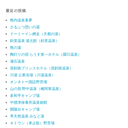
最近の投稿
稚内温泉童夢
さるふつ憩いの湯
ドーミーイン網走（天都の湯）
斜里温泉 湯元館（斜里温泉）
熊の湯
陶灯りの宿 らうす第一ホテル（羅臼温泉）
瀬石温泉
屈斜路プリンスホテル（屈斜路温泉）
川湯 公衆浴場（川湯温泉）
オンネトー国設野営場
山の宿 野中温泉（雌阿寒温泉）
多和平キャンプ場
中標津保養所温泉旅館
開陽台キャンプ場
準天然温泉 みなと湯
キトウシ（来止臥）野営場