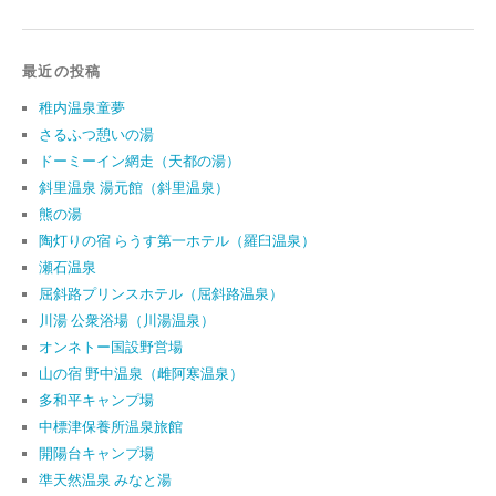
最近の投稿
稚内温泉童夢
さるふつ憩いの湯
ドーミーイン網走（天都の湯）
斜里温泉 湯元館（斜里温泉）
熊の湯
陶灯りの宿 らうす第一ホテル（羅臼温泉）
瀬石温泉
屈斜路プリンスホテル（屈斜路温泉）
川湯 公衆浴場（川湯温泉）
オンネトー国設野営場
山の宿 野中温泉（雌阿寒温泉）
多和平キャンプ場
中標津保養所温泉旅館
開陽台キャンプ場
準天然温泉 みなと湯