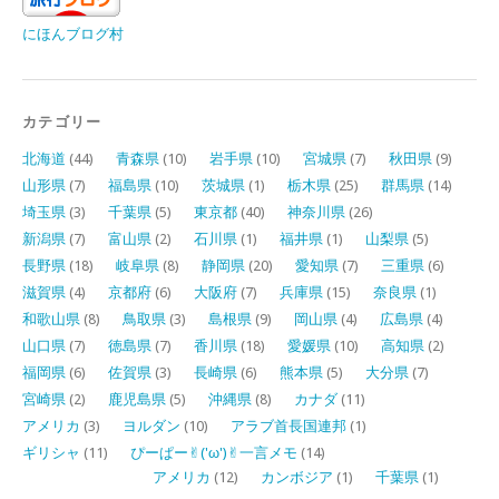
にほんブログ村
カテゴリー
北海道
(44)
青森県
(10)
岩手県
(10)
宮城県
(7)
秋田県
(9)
山形県
(7)
福島県
(10)
茨城県
(1)
栃木県
(25)
群馬県
(14)
埼玉県
(3)
千葉県
(5)
東京都
(40)
神奈川県
(26)
新潟県
(7)
富山県
(2)
石川県
(1)
福井県
(1)
山梨県
(5)
長野県
(18)
岐阜県
(8)
静岡県
(20)
愛知県
(7)
三重県
(6)
滋賀県
(4)
京都府
(6)
大阪府
(7)
兵庫県
(15)
奈良県
(1)
和歌山県
(8)
鳥取県
(3)
島根県
(9)
岡山県
(4)
広島県
(4)
山口県
(7)
徳島県
(7)
香川県
(18)
愛媛県
(10)
高知県
(2)
福岡県
(6)
佐賀県
(3)
長崎県
(6)
熊本県
(5)
大分県
(7)
宮崎県
(2)
鹿児島県
(5)
沖縄県
(8)
カナダ
(11)
アメリカ
(3)
ヨルダン
(10)
アラブ首長国連邦
(1)
ギリシャ
(11)
ぴーぱー✌︎('ω')✌︎一言メモ
(14)
アメリカ
(12)
カンボジア
(1)
千葉県
(1)