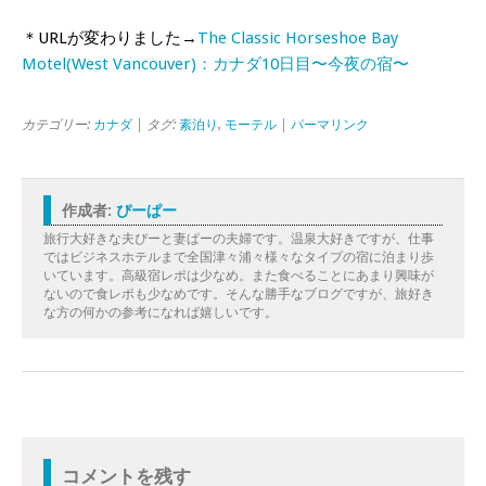
＊URLが変わりました→
The Classic Horseshoe Bay
Motel(West Vancouver)：カナダ10日目〜今夜の宿〜
カテゴリー:
カナダ
| タグ:
素泊り
,
モーテル
|
パーマリンク
作成者:
ぴーぱー
旅行大好きな夫ぴーと妻ぱーの夫婦です。温泉大好きですが、仕事
ではビジネスホテルまで全国津々浦々様々なタイプの宿に泊まり歩
いています。高級宿レポは少なめ。また食べることにあまり興味が
ないので食レポも少なめです。そんな勝手なブログですが、旅好き
な方の何かの参考になれば嬉しいです。
コメントを残す